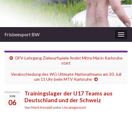
Frisbeesport BW
Navi
umsc
DFV-Lehrgang Zielwurfspiele findet Mitte Mai in Karlsruhe
statt
Verabschiedung des WG Ultimate-Nationalteams am 20. Juli
um 11 Uhr beim MTV Karlsruhe
Trainingslager der U17 Teams aus
JUN
Deutschland und der Schweiz
06
Von
Mark Kendall
unter
Uncategorized