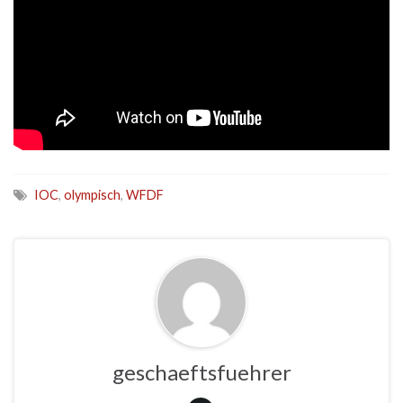
IOC
,
olympisch
,
WFDF
geschaeftsfuehrer