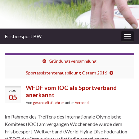
Frisbeesport BW
Navi
umsc
Gründungsversammlung
Sportassistentenausbildung Ostern 2016
WFDF vom IOC als Sportverband
AUG
anerkannt
05
Von
geschaeftsfuehrer
unter
Verband
Im Rahmen des Treffens des Internationale Olympische
Komitees (IOC) am vergangen Wochenende wurde dem
Frisbeesport-Weltverband (World Flying Disc Foderation
WFDF) der Status eines vollständig annerkannten